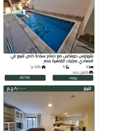
بنتهاوس دوبلكس مع حمام سباحة خاص للبيع في
المعادي سرايات القاهرة مصر
٢
4
5
520
م
قانون جديد
رووف
5765
#
لل
بيع
٨٬٠٠٠٬٠٠٠ ج.م