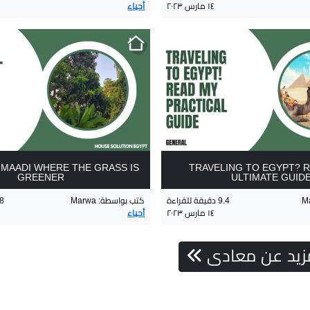
١٤ مارس ٢٠٢٣
أحياء
 MAADI WHERE THE GRASS IS
TRAVELING TO EGYPT? 
GREENER
ULTIMATE GUID
M
9.4
دقيقة للقراءة
كتب بواسطة
:
Marwa
78
١٤ مارس ٢٠٢٣
أحياء
لمزيد عن معادى