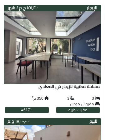
لل
إيجار
١٥١٬٢٠٠ ج.م
/ شهر
مساحة مكتبية للإيجار في المعادي
٢
3
3
350
م
مفروش مودرن
مقرات اداريه
6171
#
لل
بيع
١٧٬٠٠٠٬٠٠٠ ج.م