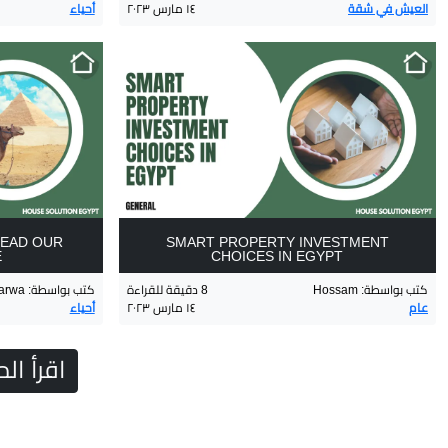
العيش في شقة
١٤ مارس ٢٠٢٣
أحياء
READ OUR
SMART PROPERTY INVESTMENT
E
CHOICES IN EGYPT
كتب بواسطة
:
Hossam
8
دقيقة للقراءة
كتب بواسطة
:
arwa
عام
١٤ مارس ٢٠٢٣
أحياء
اقرأ ا