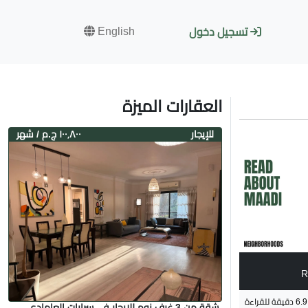
English
تسجيل دخول
العقارات الميزة
لل
إيجار
١٠٠٬٨٠٠ ج.م
/ شهر
R
6.9
دقيقة للقراءة
شقة من 3 غرف نوم للإيجار في سرايات العامادي