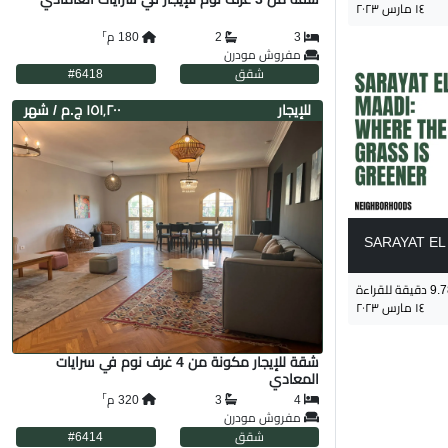
١٤ مارس ٢٠٢٣
٢
3
2
180
م
مفروش مودرن
شقق
6418
#
لل
إيجار
١٥١٬٢٠٠ ج.م
/ شهر
SARAYAT EL
9.
دقيقة للقراءة
١٤ مارس ٢٠٢٣
شقة للإيجار مكونة من 4 غرف نوم في سرايات
المعادي
٢
4
3
320
م
مفروش مودرن
شقق
6414
#