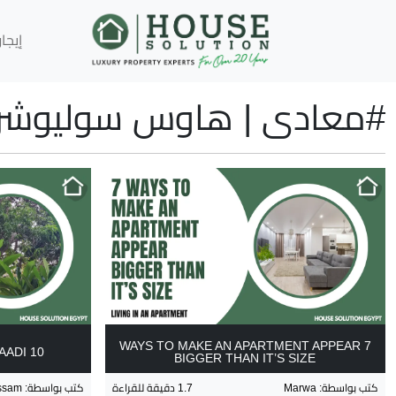
إيجار
#
معادى
|
هاوس سوليوشن ا
7 WAYS TO MAKE AN APARTMENT APPEAR
10 REASONS TO LIVE IN MAADI
BIGGER THAN IT’S SIZE
كتب بواسطة
:
Marwa
1.7
دقيقة للقراءة
كتب بواسطة
:
ssam