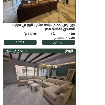
دور أرضي بحمام سباحة مشترك للبيع في سرايات
المعادي القاهرة مصر
٢
4
3
340
م
نصف مفروش
دور ارضي
5764
#
لل
إيجار
٧٥٬٦٠٠ ج.م
/ شهر